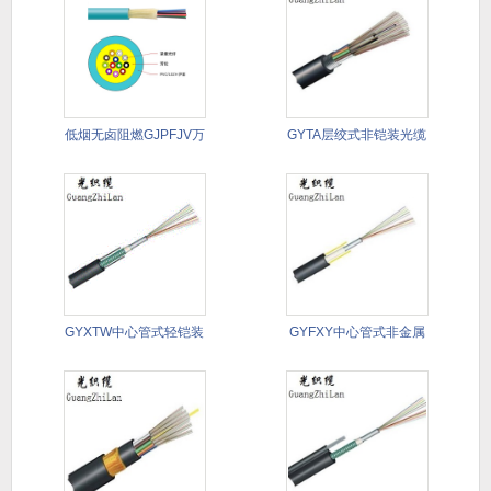
低烟无卤阻燃GJPFJV万
GYTA层绞式非铠装光缆
兆
GYXTW中心管式轻铠装
GYFXY中心管式非金属
光缆
非铠