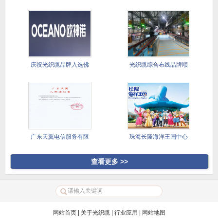
司选
品完成供
庆祝光织缆品牌入选佛
光织缆综合布线品牌顺
山欧神诺
利完成供
广东天翼电信服务有限
珠海长隆海洋王国中心
公司光缆
湖灯光表
查看更多 >>
网站首页
|
关于光织缆
|
行业应用
|
网站地图