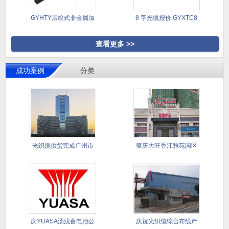
GYHTY层绞式非金属加
8 字光缆报价,GYXTC8
强芯
查看更多 >>
成功案例
分类
光织缆供货完成广州市
肇庆大旺香江雅苑园区
天河区中
智能化与
庆YUASA汤浅蓄电池公
庆祝光织缆综合布线产